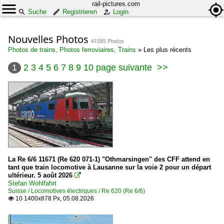
rail-pictures.com
Suche
Registrieren
Login
Nouvelles Photos
41085 Photos
Photos de trains, Photos ferroviaires, Trains
»
Les plus récents
1
2
3
4
5
6
7
8
9
10
page suivante
>>
La Re 6/6 11671 (Re 620 071-1) "Othmarsingen" des CFF attend en
tant que train locomotive à Lausanne sur la voie 2 pour un départ
ultérieur. 5 août 2026

Stefan Wohlfahrt
Suisse / Locomotives électriques / Re 620 (Re 6/6)
10 1400x878 Px, 05.08.2026
