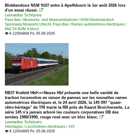
Blokkendoos NSM 9107 entre à Ape4ldoorn le 1er août 2026 lors
d'un essai réussi.

Leonardus Schrijvers
Pays-Bas / Museums- und Museumsbahnen / NSM (Nederlandsch
Spoorweg Museum) Utrecht
,
Pays-Bas / Rames automotrices électriques /
Mat '24 Boîte à blocs
6 1200x808 Px, 05.08.2026

RB37 Krefeld Hbf<=>Neuss Hbf présente une belle variété de
traction locomotive en raison de pannes sur les nouvelles rames
automotrices électriques et, le 24 avril 2026, la 145 097 "quasi-
rétro-héritage" de TRI tracte la RB près de Kaarst Broicherseite. La
série 145 n'a jamais arboré les couleurs corporatives DB des
années 1980/1990, rouge rosé avec un bloc blanc.

Leonardus Schrijvers
Allemagne / Locomotives électriques / 145
8 1200x800 Px, 05.08.2026
