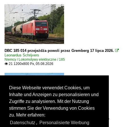
DBC 185 014 przejeżdża powoli przez Gremberg 17 lipca 2026.

Leonardus Schrijvers
Niemcy / Lokomotywy elektryczne / 185
21 1200x800 Px, 05.08.2026

Diese Webseite verwendet Cookies, um
Inhalte und Anzeigen zu personalisieren und
Zugriffe zu analysieren. Mit der Nutzung
stimmen Sie der Verwendung von Cookies
zu. Mehr erfahren:
DB Cargo 2159 242 ciągnie pociąg cystern przez Neuwied w
Datenschutz
,
Personalisierte Werbung
kierunku Koblencji 30 kwietnia 2026.
