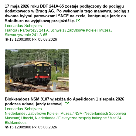
17 maja 2026 roku DDF 241A-65 zostaje podłączony do pociągu
dodatkowego w Brugg AG. Po wykonaniu tego manewru, pociąg z
dwoma byłymi parowozami SNCF na czele, kontynuuje jazdę do
Solothurn na wyjątkową przejażdżkę.

Leonardus Schrijvers
Francja / Parowozy / 241 A
,
Schweiz / Zabytkowe Koleje i Muzea /
Stowarzyszenie 241-A-65
13 1200x800 Px, 05.08.2026

Blokkendoos NSM 9107 wjeżdża do Ape4ldoorn 1 sierpnia 2026
podczas udanej jazdy testowej.

Leonardus Schrijvers
Niederlande / Zabytkowe Koleje i Muzea / NSM (Nederlandsch Spoorweg
Museum) Utrecht
,
Niederlande / Elektryczne zespoły trakcyjne / Mat '24
Blokkendoos
15 1200x808 Px, 05.08.2026
