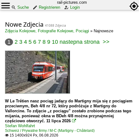
rail-pictures.com
Suche
Registrieren
Login
Nowe Zdjecia
41088 Zdjecia
Zdjęcia Kolejowe, Fotografie Kolejowe, Pociągi
»
Najnowsze
1
2
3
4
5
6
7
8
9
10
nastepna strona
>>
W Le Trétien nasz pociąg jadący do Martigny mija się z pociągiem
przeciwnym, Beh 4/8 nr 72, który podróżuje z Martigny do
Vallorcine. To zdjęcie „z pociągu” zostało zrobione podczas tego
mijania, ponieważ okna w BDeh 4/8 można przynajmniej
częściowo otworzyć. 11 lipca 2026

Stefan Wohlfahrt
Schweiz / Prywatne firmy / M-C (Martigny - Châtelard)
15 1400x924 Px, 06.08.2026
