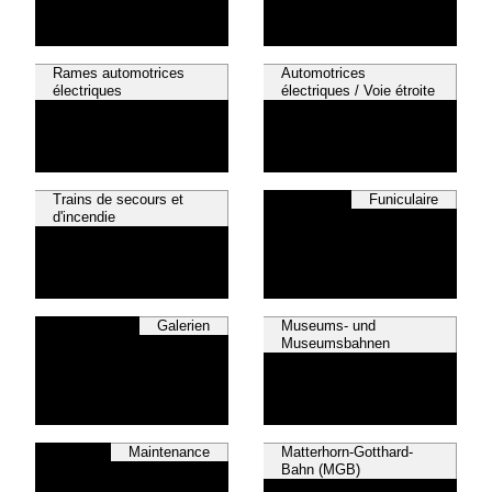
Rames automotrices
Automotrices
électriques
électriques / Voie étroite
Trains de secours et
Funiculaire
d'incendie
Galerien
Museums- und
Museumsbahnen
Maintenance
Matterhorn-Gotthard-
Bahn (MGB)