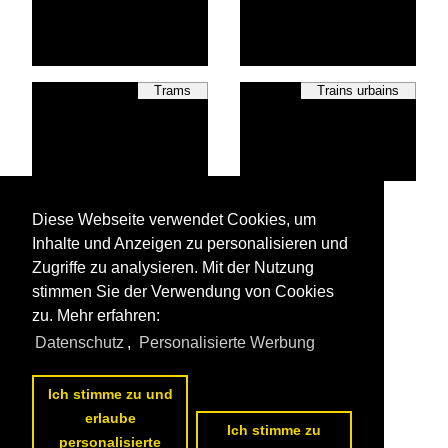
Trams
Trains urbains
Wagons
Diese Webseite verwendet Cookies, um
Inhalte und Anzeigen zu personalisieren und
Zugriffe zu analysieren. Mit der Nutzung
stimmen Sie der Verwendung von Cookies
zu. Mehr erfahren:
Toutes les photos de
Suisse
Datenschutz
,
Personalisierte Werbung
Les premières photos de
Suisse
Ich stimme zu und
erlaube
Ich stimme zu
personalisierte