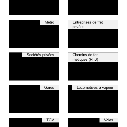
Métro
Entreprises de fret
privées
Sociétés privées
Chemins de fer
rhétiques (RhB)
Gares
Locomotives à vapeur
TGV
Voies