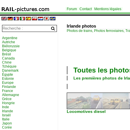
Forum
Contact
Mentions légales
Irlande photos
Photos de trains, Photos ferroviaires, Tr
Argentine
Autriche
Biélorussie
Belgique
Brésil
Canada
Chine
Tchéquie
Toutes les phot
Danemark
Égypte
Les premières photos de
Irl
Estonie
Europe
Finlande
France
Allemagne
Grèce
Hongrie
Inde
Irlande
Locomotives diesel
Israël
Italie
Japon
Corée