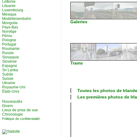
Lettonie
Lituanie
Luxembourg
Mexique
Modelleisenbahn
Galeries
Mongolie
Pays-Bas
Norvège
Pérou
Pologne
Portugal
Roumanie
Russie
Slovaquie
Slovénie
Trams
Espagne
Sri Lanka
Suède
Suisse
Ukraine
Royaume-Uni
Toutes les photos de
Irland
États-Unis
Les premières photos de
Irl
Nouveautés
Divers
Lieux de prise de vue
Chronologie
Politique de confidentialité