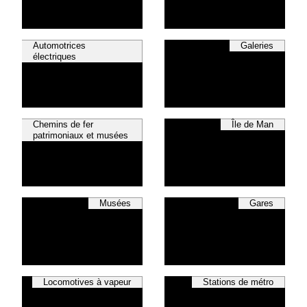
Automotrices
Galeries
électriques
Chemins de fer
Île de Man
patrimoniaux et musées
Musées
Gares
Locomotives à vapeur
Stations de métro