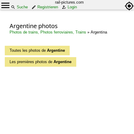
rail-pictures.com
Suche
Registrieren
Login
Argentine photos
Photos de trains, Photos ferroviaires, Trains
»
Argentina
Toutes les photos de
Argentine
Les premières photos de
Argentine