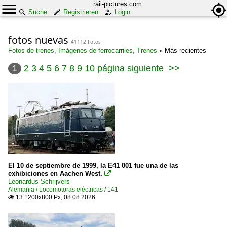
rail-pictures.com
Suche
Registrieren
Login
fotos nuevas
41112 Fotos
Fotos de trenes, Imágenes de ferrocarriles, Trenes
»
Más recientes
1
2
3
4
5
6
7
8
9
10
página siguiente
>>
El 10 de septiembre de 1999, la E41 001 fue una de las
exhibiciones en Aachen West.

Leonardus Schrijvers
Alemania / Locomotoras eléctricas / 141
13 1200x800 Px, 08.08.2026
