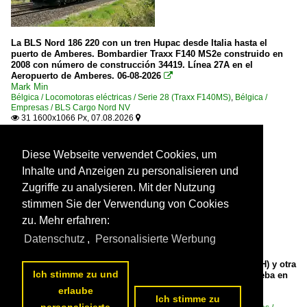
La BLS Nord 186 220 con un tren Hupac desde Italia hasta el
puerto de Amberes. Bombardier Traxx F140 MS2e construido en
2008 con número de construcción 34419. Línea 27A en el
Aeropuerto de Amberes. 06-08-2026

Mark Min
Bélgica / Locomotoras eléctricas / Serie 28 (Traxx F140MS)
,
Bélgica /
Empresas / BLS Cargo Nord NV
31 1600x1066 Px, 07.08.2026


Diese Webseite verwendet Cookies, um
Inhalte und Anzeigen zu personalisieren und
Zugriffe zu analysieren. Mit der Nutzung
stimmen Sie der Verwendung von Cookies
zu. Mehr erfahren:
Datenschutz
,
Personalisierte Werbung
La SBB Re 4/4 II 11136 (UIC Re 420 91 85 4 420 136-4 SBB-CH) y otra
Ich stimme zu und
Re 4/4 II, no visible aquí, están paradas con un tren de prueba en
la vía 2 en Lausana. 27 de junio de 2025

erlaube
Stefan Wohlfahrt
Ich stimme zu