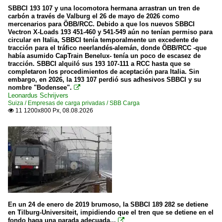
SBBCI 193 107 y una locomotora hermana arrastran un tren de
carbón a través de Valburg el 26 de mayo de 2026 como
mercenarios para ÖBB/RCC. Debido a que los nuevos SBBCI
Vectron X-Loads 193 451-460 y 541-549 aún no tenían permiso para
circular en Italia, SBBCI tenía temporalmente un excedente de
tracción para el tráfico neerlandés-alemán, donde ÖBB/RCC -que
había asumido CapTrain Benelux- tenía un poco de escasez de
tracción. SBBCI alquiló sus 193 107-111 a RCC hasta que se
completaron los procedimientos de aceptación para Italia. Sin
embargo, en 2026, la 193 107 perdió sus adhesivos SBBCI y su
nombre "Bodensee".

Leonardus Schrijvers
Suiza / Empresas de carga privadas / SBB Carga
11 1200x800 Px, 08.08.2026

En un 24 de enero de 2019 brumoso, la SBBCI 189 282 se detiene
en Tilburg-Universiteit, impidiendo que el tren que se detiene en el
fondo haga una parada adecuada...
