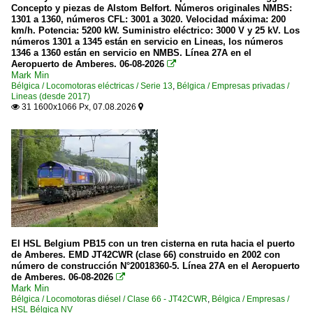
Concepto y piezas de Alstom Belfort. Números originales NMBS:
1301 a 1360, números CFL: 3001 a 3020. Velocidad máxima: 200
km/h. Potencia: 5200 kW. Suministro eléctrico: 3000 V y 25 kV. Los
números 1301 a 1345 están en servicio en Lineas, los números
1346 a 1360 están en servicio en NMBS. Línea 27A en el
Aeropuerto de Amberes. 06-08-2026

Mark Min
Bélgica / Locomotoras eléctricas / Serie 13
,
Bélgica / Empresas privadas /
Lineas (desde 2017)
31 1600x1066 Px, 07.08.2026


El HSL Belgium PB15 con un tren cisterna en ruta hacia el puerto
de Amberes. EMD JT42CWR (clase 66) construido en 2002 con
número de construcción N°20018360-5. Línea 27A en el Aeropuerto
de Amberes. 06-08-2026

Mark Min
Bélgica / Locomotoras diésel / Clase 66 - JT42CWR
,
Bélgica / Empresas /
HSL Bélgica NV