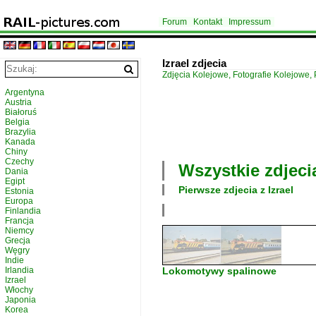
Forum
Kontakt
Impressum
Izrael zdjecia
Zdjęcia Kolejowe, Fotografie Kolejowe, 
Argentyna
Austria
Białoruś
Belgia
Brazylia
Kanada
Chiny
Czechy
Wszystkie zdjeci
Dania
Egipt
Pierwsze zdjecia z
Izrael
Estonia
Europa
Finlandia
Francja
Niemcy
Grecja
Węgry
Indie
Irlandia
Lokomotywy spalinowe
Izrael
Włochy
Japonia
Korea