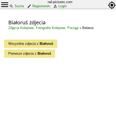
rail-pictures.com
Suche
Registrieren
Login
Białoruś zdjecia
Zdjęcia Kolejowe, Fotografie Kolejowe, Pociągi
»
Belarus
Wszystkie zdjecia z
Białoruś
Pierwsze zdjecia z
Białoruś