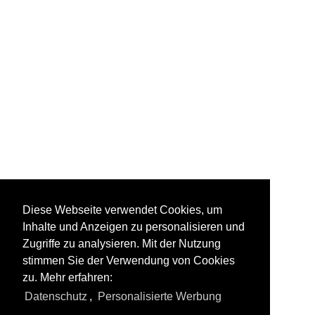
Lokomotywy spalinowe
Diese Webseite verwendet Cookies, um
Inhalte und Anzeigen zu personalisieren und
Zugriffe zu analysieren. Mit der Nutzung
stimmen Sie der Verwendung von Cookies
zu. Mehr erfahren:
Wszystkie zdjecia z
Białoruś
Datenschutz
,
Personalisierte Werbung