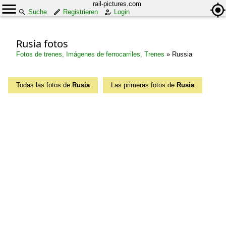
rail-pictures.com
Suche
Registrieren
Login
Rusia fotos
Fotos de trenes, Imágenes de ferrocarriles, Trenes
»
Russia
Todas las fotos de
Rusia
Las primeras fotos de
Rusia