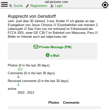
rail-pictures.com
Suche
Registrieren
Login
Rupprecht von Gersdorff
verh. (seit über 30 Jahren); 3 erw. Kinder /// ich glaube an das
Evangelium von Jesus Christus /// Eisenbahnfan seit meinem 2.
Lebensjahr /// Das Foto von mir entstand im Führerstand der
FCCA 1001, einer GE C30-7 im Bahnhof von Matucana, Peru ///
Bilder im Internet auch auf railpictures.net

Private Message (PM)

e-Mail
Photos (0 in the last 30 days)
113
Comments (0 in the last 30 days)
0
Received comments (0 in the last 30 days)
9
active
2010 - 2012
Photos
Comments