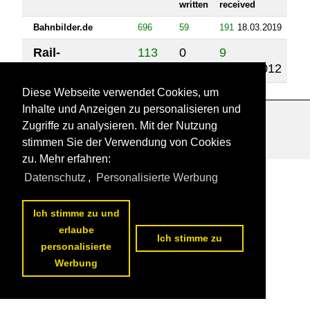
written
received
Bahnbilder.de
696
59
191
18.03.2019
Rail-
113
0
9
pictures.com
22.08.2012
Diese Webseite verwendet Cookies, um
Inhalte und Anzeigen zu personalisieren und
Zugriffe zu analysieren. Mit der Nutzung
Datenschutzerklärung
|
Impressum
|
Kontakt
stimmen Sie der Verwendung von Cookies
zu. Mehr erfahren:
Datenschutz
,
Personalisierte Werbung
Ich stimme zu und
erlaube
Ich stimme zu
personalisierte
Werbung