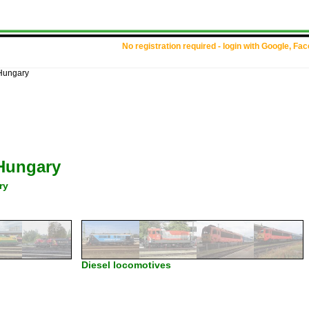
No registration required - login with Google, Fa
Hungary
Hungary
ry
Diesel locomotives