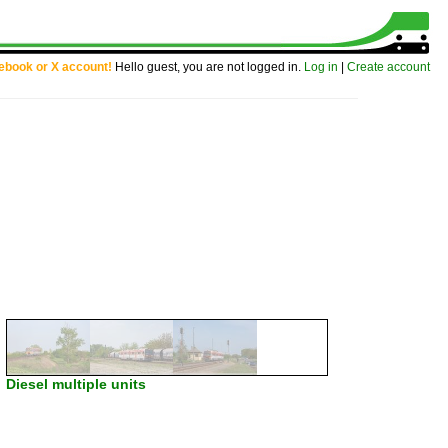
cebook or X account!
Hello guest, you are not logged in.
Log in
|
Create account
Diesel multiple units