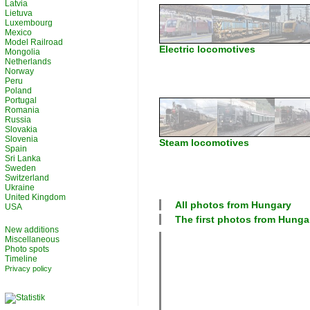
Latvia
Lietuva
Luxembourg
Mexico
Model Railroad
Electric locomotives
Mongolia
Netherlands
Norway
Peru
Poland
Portugal
Romania
Russia
Slovakia
Slovenia
Steam locomotives
Spain
Sri Lanka
Sweden
Switzerland
Ukraine
United Kingdom
All photos from
Hungary
USA
The first photos from
Hunga
New additions
Miscellaneous
Photo spots
Timeline
Privacy policy