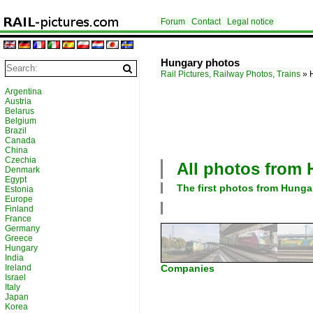
Forum
Contact
Legal notice
Hungary photos
Rail Pictures, Railway Photos, Trains
»
Argentina
Austria
Belarus
Belgium
Brazil
Canada
China
Czechia
All photos from
Denmark
Egypt
The first photos from
Hunga
Estonia
Europe
Finland
France
Germany
Greece
Hungary
India
Ireland
Companies
Israel
Italy
Japan
Korea