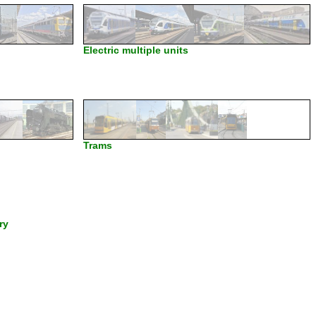
Electric multiple units
Trams
ry