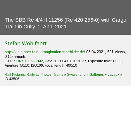
The SBB Re 4/4 II 11256 (Re 420 256-0) with Cargo
Train in Cully.
1. April 2021
Stefan Wohlfahrt
http://klein-aber-fein---imagination.startbilder.de/
03.04.2021, 521 Views,
0 Comments
EXIF:
SONY ILCA-77M2
, Date 2021:04:01 10:30:37, Exposure time: 1/800,
Aperture: 50/10, ISO100, Focal length: 400/10
Rail Pictures, Railway Photos, Trains
»
Switzerland
»
Galleries
»
Lavaux
»
ID 43506