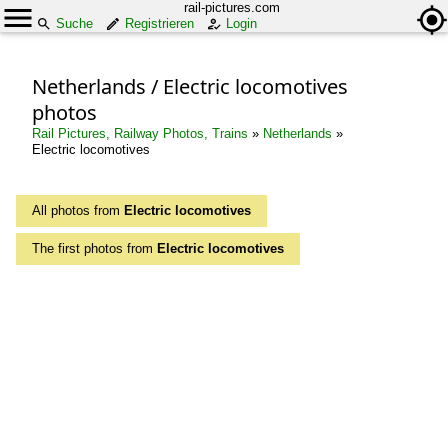
rail-pictures.com
Suche
Registrieren
Login
Netherlands / Electric locomotives
photos
Rail Pictures, Railway Photos, Trains
»
Netherlands
»
Electric locomotives
All photos from
Electric locomotives
The first photos from
Electric locomotives