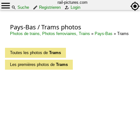
rail-pictures.com
Suche
Registrieren
Login
Pays-Bas / Trams photos
Photos de trains, Photos ferroviaires, Trains
»
Pays-Bas
»
Trams
Toutes les photos de
Trams
Les premières photos de
Trams