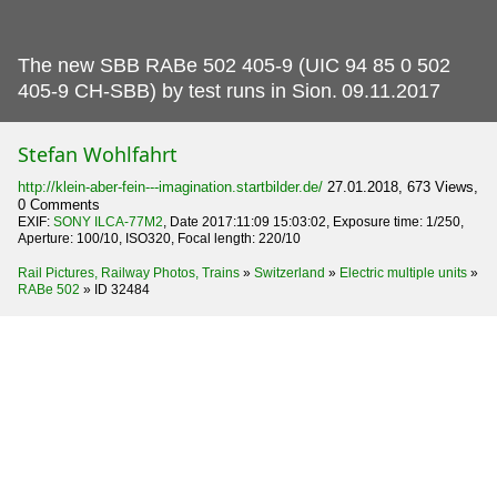
The new SBB RABe 502 405-9 (UIC 94 85 0 502
405-9 CH-SBB) by test runs in Sion.
09.11.2017
Stefan Wohlfahrt
http://klein-aber-fein---imagination.startbilder.de/
27.01.2018, 673 Views,
0 Comments
EXIF:
SONY ILCA-77M2
, Date 2017:11:09 15:03:02, Exposure time: 1/250,
Aperture: 100/10, ISO320, Focal length: 220/10
Rail Pictures, Railway Photos, Trains
»
Switzerland
»
Electric multiple units
»
RABe 502
»
ID 32484