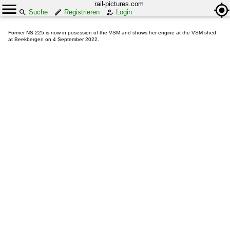
rail-pictures.com
Suche
Registrieren
Login
Former NS 225 is now in posession of the VSM and shows her engine at the VSM shed
at Beekbergen on 4 September 2022.