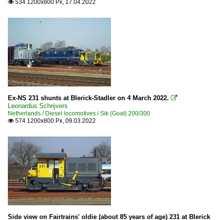
534 1200x800 Px, 17.04.2022

Ex-NS 231 shunts at Blerick-Stadler on 4 March 2022.

Leonardus Schrijvers
Netherlands / Diesel locomotives / Sik (Goat) 200/300
574 1200x800 Px, 09.03.2022

Side view on Fairtrains' oldie (about 85 years of age) 231 at Blerick