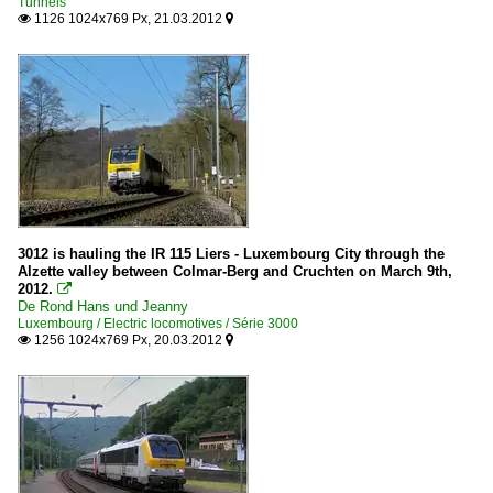
Tunnels
1126 1024x769 Px, 21.03.2012


3012 is hauling the IR 115 Liers - Luxembourg City through the
Alzette valley between Colmar-Berg and Cruchten on March 9th,
2012.

De Rond Hans und Jeanny
Luxembourg / Electric locomotives / Série 3000
1256 1024x769 Px, 20.03.2012

