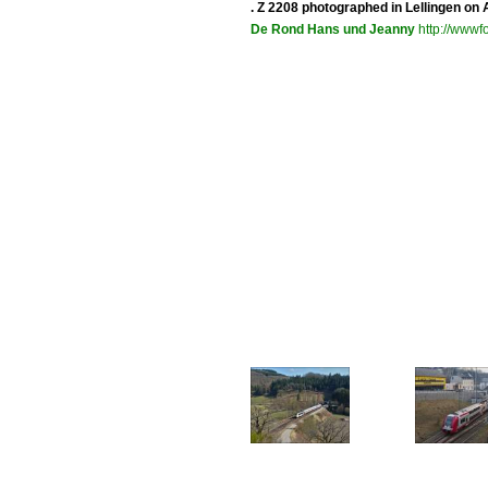
. Z 2208 photographed in Lellingen on A
De Rond Hans und Jeanny
http://wwwfo