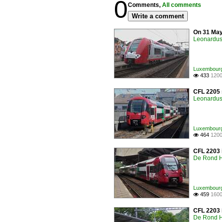
0
Comments,
All comments
Write a comment
On 31 May
Leonardus 
Luxembourg /
433
1200

CFL 2205 
Leonardus 
Luxembourg /
464
1200

CFL 2203 i
De Rond H
Luxembourg /
459
1600

CFL 2203 i
De Rond H