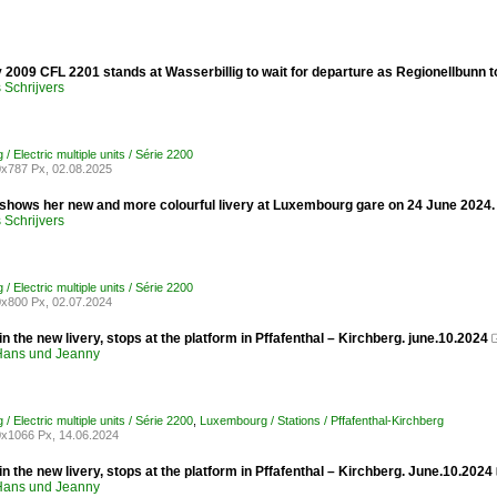
 2009 CFL 2201 stands at Wasserbillig to wait for departure as Regionellbunn
Schrijvers
 Electric multiple units / Série 2200
x787 Px, 02.08.2025
shows her new and more colourful livery at Luxembourg gare on 24 June 2024.
Schrijvers
 Electric multiple units / Série 2200
x800 Px, 02.07.2024
n the new livery, stops at the platform in Pffafenthal – Kirchberg. june.10.2024
ans und Jeanny
 Electric multiple units / Série 2200
,
Luxembourg / Stations / Pffafenthal-Kirchberg
x1066 Px, 14.06.2024
n the new livery, stops at the platform in Pffafenthal – Kirchberg. June.10.2024
ans und Jeanny