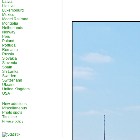
Latvia
Lietuva
Luxembourg
Mexico
Model Railroad
Mongolia
Netherlands
Norway
Peru
Poland
Portugal
Romania
Russia
Slovakia
Slovenia
Spain
Sri Lanka
Sweden
Switzerland
Ukraine
United Kingdom
USA
New additions
Miscellaneous
Photo spots
Timeline
Privacy policy