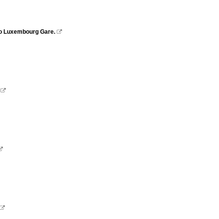
 to Luxembourg Gare.



