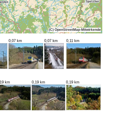
(C) OpenStreetMap-Mitwirkende
m
0,07 km
0,07 km
0,11 km
,19 km
0,19 km
0,19 km