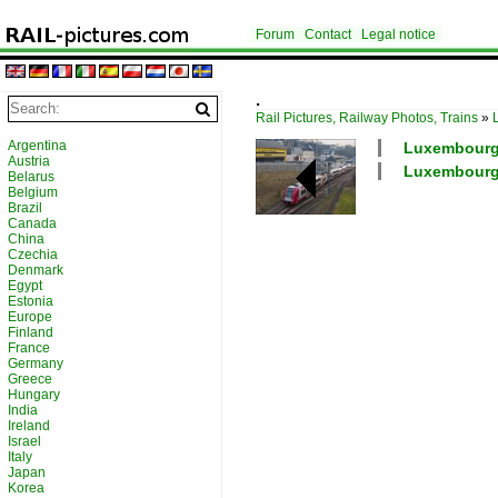
Forum
Contact
Legal notice
.
Rail Pictures, Railway Photos, Trains
»
Argentina
Luxembourg /
Austria
Luxembourg /
Belarus
Belgium
Brazil
Canada
China
Czechia
Denmark
Egypt
Estonia
Europe
Finland
France
Germany
Greece
Hungary
India
Ireland
Israel
Italy
Japan
Korea