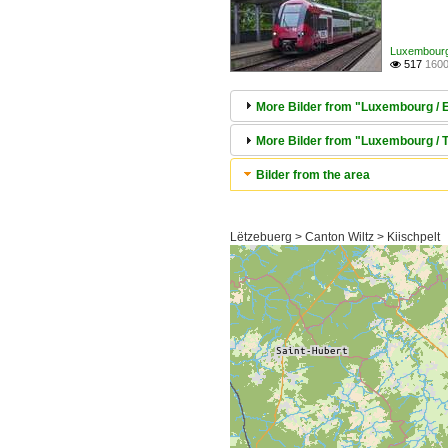
Luxembourg /
517
1600

More Bilder from "Luxembourg / El
More Bilder from "Luxembourg / T
Bilder from the area
Lëtzebuerg > Canton Wiltz > Kiischpelt