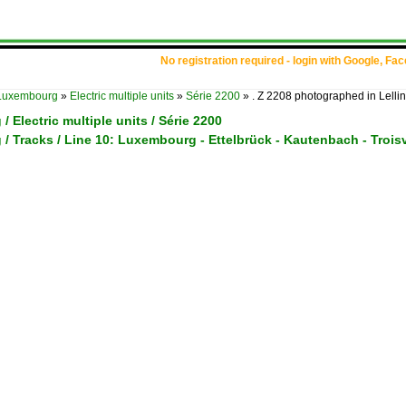
No registration required - login with Google, Fa
Luxembourg
»
Electric multiple units
»
Série 2200
»
. Z 2208 photographed in Lelli
 Electric multiple units / Série 2200
 Tracks / Line 10: Luxembourg - Ettelbrück - Kautenbach - Trois