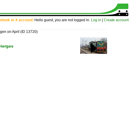
cebook or X account!
Hello guest, you are not logged in.
Log in
|
Create account
ngen on April
(ID 13720)
vierges