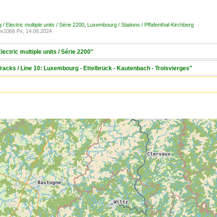
 Electric multiple units / Série 2200
,
Luxembourg / Stations / Pffafenthal-Kirchberg
x1066 Px, 14.06.2024
ectric multiple units / Série 2200"
racks / Line 10: Luxembourg - Ettelbrück - Kautenbach - Troisvierges"