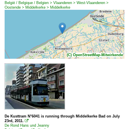
België / Belgique / Belgien > Vlaanderen > West-Vlaanderen >
Oostende > Middelkerke > Middelkerke
(C) OpenStreetMap-Mitwirkende
De Kusttram N°6041 is running through Middelkerke Bad on July
23rd, 2011.

De Rond Hans und Jeanny