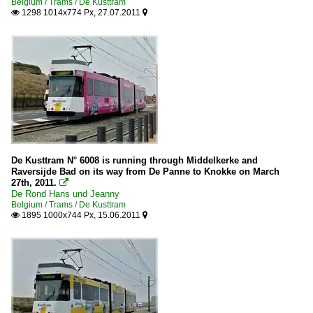
Belgium / Trams / De Kusttram
1298 1014x774 Px, 27.07.2011


De Kusttram N° 6008 is running through Middelkerke and
Raversijde Bad on its way from De Panne to Knokke on March
27th, 2011.

De Rond Hans und Jeanny
Belgium / Trams / De Kusttram
1895 1000x744 Px, 15.06.2011

