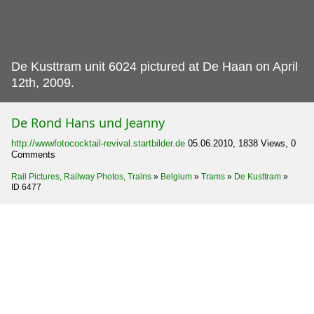
De Kusttram unit 6024 pictured at De Haan on April
12th, 2009.
De Rond Hans und Jeanny
http://wwwfotococktail-revival.startbilder.de
05.06.2010, 1838 Views, 0
Comments
Rail Pictures, Railway Photos, Trains
»
Belgium
»
Trams
»
De Kusttram
»
ID 6477