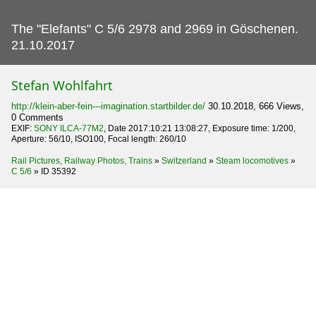
The "Elefants" C 5/6 2978 and 2969 in Göschenen.
21.10.2017
Stefan Wohlfahrt
http://klein-aber-fein---imagination.startbilder.de/
30.10.2018, 666 Views,
0 Comments
EXIF:
SONY ILCA-77M2
, Date 2017:10:21 13:08:27, Exposure time: 1/200,
Aperture: 56/10, ISO100, Focal length: 260/10
Rail Pictures, Railway Photos, Trains
»
Switzerland
»
Steam locomotives
»
C 5/6
»
ID 35392