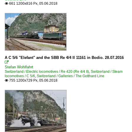
661 1200x816 Px, 05.06.2018

A C 5/6 "Elefant" and the SBB Re 4/4 II 11161 in Bodio. 28.07.2016

Stefan Wohlfahrt
Switzerland / Electric locomotives / Re 420 (Re 4/4 II)
,
Switzerland / Steam
locomotives / C 5/6
,
Switzerland / Galleries / The Gotthard Line
755 1200x729 Px, 05.06.2018
