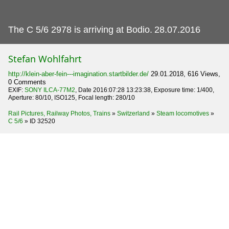
The C 5/6 2978 is arriving at Bodio.
28.07.2016
Stefan Wohlfahrt
http://klein-aber-fein---imagination.startbilder.de/
29.01.2018, 616 Views,
0 Comments
EXIF:
SONY ILCA-77M2
, Date 2016:07:28 13:23:38, Exposure time: 1/400,
Aperture: 80/10, ISO125, Focal length: 280/10
Rail Pictures, Railway Photos, Trains
»
Switzerland
»
Steam locomotives
»
C 5/6
»
ID 32520