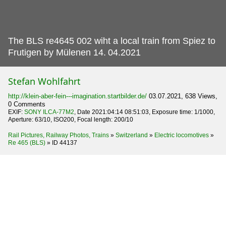
The BLS re4645 002 wiht a local train from Spiez to
Frutigen by Mülenen 14.
04.2021
Stefan Wohlfahrt
http://klein-aber-fein---imagination.startbilder.de/
03.07.2021, 638 Views,
0 Comments
EXIF:
SONY ILCA-77M2
, Date 2021:04:14 08:51:03, Exposure time: 1/1000,
Aperture: 63/10, ISO200, Focal length: 200/10
Rail Pictures, Railway Photos, Trains
»
Switzerland
»
Electric locomotives
»
Re 465 (BLS)
»
ID 44137