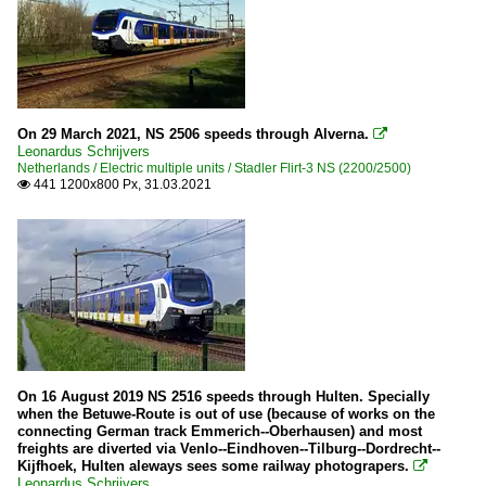
On 29 March 2021, NS 2506 speeds through Alverna.

Leonardus Schrijvers
Netherlands / Electric multiple units / Stadler Flirt-3 NS (2200/2500)
441 1200x800 Px, 31.03.2021

On 16 August 2019 NS 2516 speeds through Hulten. Specially
when the Betuwe-Route is out of use (because of works on the
connecting German track Emmerich--Oberhausen) and most
freights are diverted via Venlo--Eindhoven--Tilburg--Dordrecht--
Kijfhoek, Hulten aleways sees some railway photograpers.

Leonardus Schrijvers