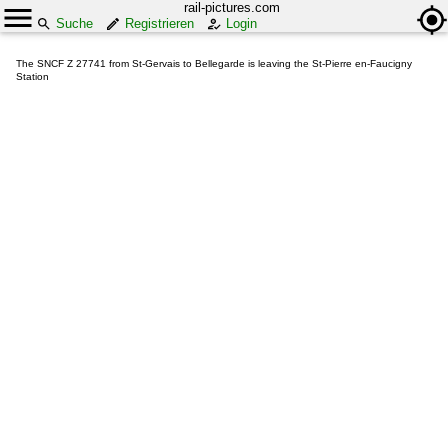
rail-pictures.com
Suche
Registrieren
Login
The SNCF Z 27741 from St-Gervais to Bellegarde is leaving the St-Pierre en-Faucigny
Station