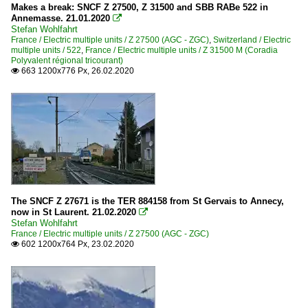
Makes a break: SNCF Z 27500, Z 31500 and SBB RABe 522 in
Annemasse. 21.01.2020

Stefan Wohlfahrt
France / Electric multiple units / Z 27500 (AGC - ZGC)
,
Switzerland / Electric
multiple units / 522
,
France / Electric multiple units / Z 31500 M (Coradia
Polyvalent régional tricourant)
663 1200x776 Px, 26.02.2020

The SNCF Z 27671 is the TER 884158 from St Gervais to Annecy,
now in St Laurent. 21.02.2020

Stefan Wohlfahrt
France / Electric multiple units / Z 27500 (AGC - ZGC)
602 1200x764 Px, 23.02.2020
