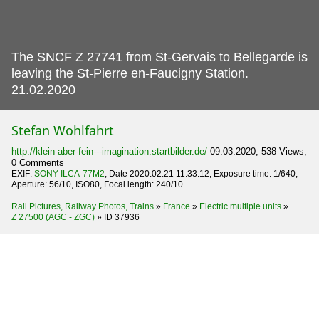
The SNCF Z 27741 from St-Gervais to Bellegarde is
leaving the St-Pierre en-Faucigny Station.
21.02.2020
Stefan Wohlfahrt
http://klein-aber-fein---imagination.startbilder.de/
09.03.2020, 538 Views,
0 Comments
EXIF:
SONY ILCA-77M2
, Date 2020:02:21 11:33:12, Exposure time: 1/640,
Aperture: 56/10, ISO80, Focal length: 240/10
Rail Pictures, Railway Photos, Trains
»
France
»
Electric multiple units
»
Z 27500 (AGC - ZGC)
»
ID 37936