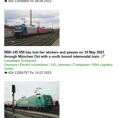
445 1200x800 Px, 06.08.2023

RBH 145 059 has lost her stickers and passes on 19 May 2023
through München Ost with a north bound intermodal train.

Leonardus Schrijvers
Germany / Electric locomotives / 145
,
Germany / Companies / RBH Logistics
GmbH
424 1200x797 Px, 14.07.2023
