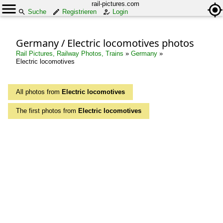
rail-pictures.com
Suche
Registrieren
Login
Germany / Electric locomotives photos
Rail Pictures, Railway Photos, Trains
»
Germany
»
Electric locomotives
All photos from
Electric locomotives
The first photos from
Electric locomotives