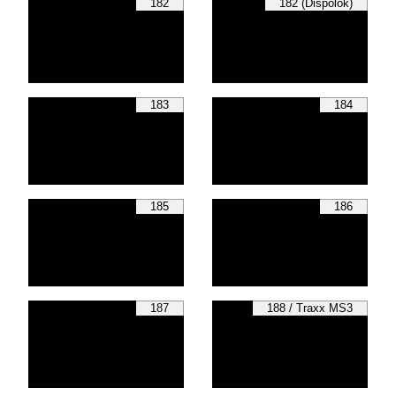
182
182 (Dispolok)
183
184
185
186
187
188 / Traxx MS3