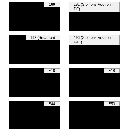
189
191 (Siemens·Vectron
DC)
192 (Smartron)
193 (Siemens Vectron
X4E)
E10
E18
E44
E50