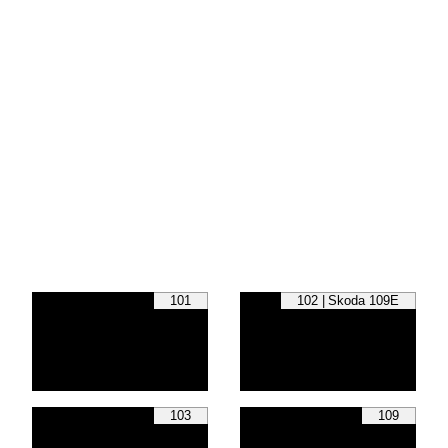
101
102 | Skoda 109E
103
109