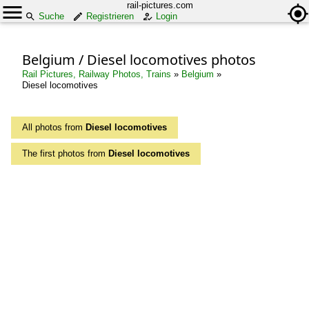
rail-pictures.com
Suche
Registrieren
Login
Belgium / Diesel locomotives photos
Rail Pictures, Railway Photos, Trains
»
Belgium
»
Diesel locomotives
All photos from
Diesel locomotives
The first photos from
Diesel locomotives