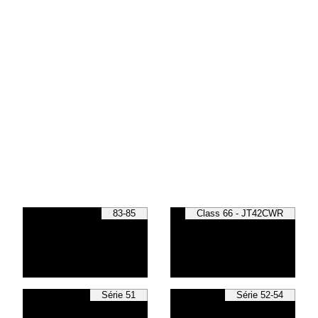
83-85
Class 66 - JT42CWR
Série 51
Série 52-54