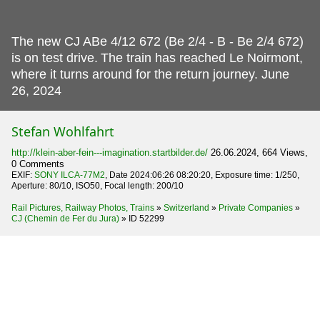
The new CJ ABe 4/12 672 (Be 2/4 - B - Be 2/4 672)
is on test drive.
The train has reached Le Noirmont,
where it turns around for the return journey. June
26, 2024
Stefan Wohlfahrt
http://klein-aber-fein---imagination.startbilder.de/
26.06.2024, 664 Views,
0 Comments
EXIF:
SONY ILCA-77M2
, Date 2024:06:26 08:20:20, Exposure time: 1/250,
Aperture: 80/10, ISO50, Focal length: 200/10
Rail Pictures, Railway Photos, Trains
»
Switzerland
»
Private Companies
»
CJ (Chemin de Fer du Jura)
»
ID 52299