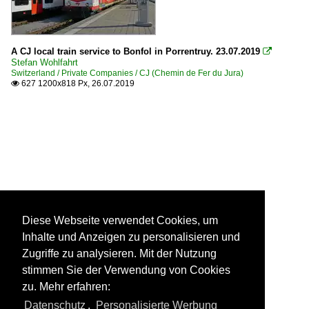
A CJ local train service to Bonfol in Porrentruy. 23.07.2019

Stefan Wohlfahrt
Switzerland / Private Companies / CJ (Chemin de Fer du Jura)
627 1200x818 Px, 26.07.2019

Diese Webseite verwendet Cookies, um
Inhalte und Anzeigen zu personalisieren und
Zugriffe zu analysieren. Mit der Nutzung
stimmen Sie der Verwendung von Cookies
zu. Mehr erfahren:
Datenschutz
,
Personalisierte Werbung