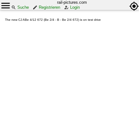
rail-pictures.com
Suche
Registrieren
Login
The new CJ ABe 4/12 672 (Be 2/4 - B - Be 2/4 672) is on test drive