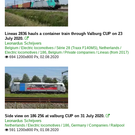
Lineas 2836 hauls a container train through Valburg CUP on 23
July 2020.

Leonardus Schrijvers
Belgium / Electric locomotives / Série 28 (Traxx F140MS)
,
Netherlands /
Electric locomotives / 186
,
Belgium / Private companies / Lineas (from 2017)
694 1200x800 Px, 02.08.2020

Side view on 186 256 at valburg CUP on 31 July 2020.

Leonardus Schrijvers
Netherlands / Electric locomotives / 186
,
Germany / Companies / Railpool
591 1200x800 Px, 01.08.2020
