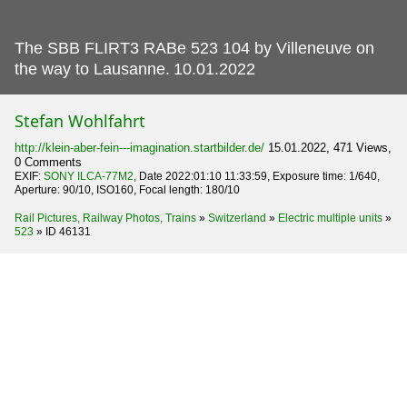
The SBB FLIRT3 RABe 523 104 by Villeneuve on
the way to Lausanne.
10.01.2022
Stefan Wohlfahrt
http://klein-aber-fein---imagination.startbilder.de/
15.01.2022, 471 Views,
0 Comments
EXIF:
SONY ILCA-77M2
, Date 2022:01:10 11:33:59, Exposure time: 1/640,
Aperture: 90/10, ISO160, Focal length: 180/10
Rail Pictures, Railway Photos, Trains
»
Switzerland
»
Electric multiple units
»
523
»
ID 46131