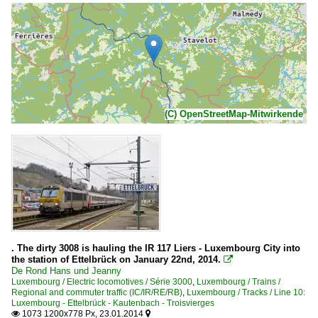
(C) OpenStreetMap-Mitwirkende
. The dirty 3008 is hauling the IR 117 Liers - Luxembourg City into
the station of Ettelbrück on January 22nd, 2014.

De Rond Hans und Jeanny
Luxembourg / Electric locomotives / Série 3000
,
Luxembourg / Trains /
Regional and commuter traffic (IC/IR/RE/RB)
,
Luxembourg / Tracks / Line 10:
Luxembourg - Ettelbrück - Kautenbach - Troisvierges
1073 1200x778 Px, 23.01.2014

