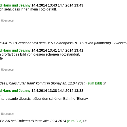
d Hans und Jeanny
14.4.2014 13:43 14.4.2014 13:43
ch sehr, dass Ihnen mein Foto gefällt.
 übersetzt
 4/4 193 "Grenchen" mit dem BLS Goldenpass RE 3118 von (Montreux) - Zweisimme
d Hans und Jeanny
14.4.2014 13:41 14.4.2014 13:41
n großartiges Bild von diesem schönen Fotostandort.
ße
 übersetzt
 des Etoiles / Star Train" kommt in Blonay an. 12.04.2014
(zum Bild)

d Hans und Jeanny
14.4.2014 13:38 14.4.2014 13:38
an,
interessante Übersicht über den schönen Bahnhof Blonay.
 übersetzt
e 2/6 bei Châteeu d'Hauteville. 09.4.2014
(zum Bild)
