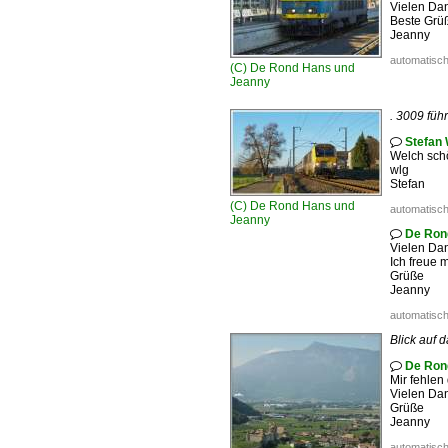
Vielen Dan
Beste Grü
Jeanny
automatisch
(C)
De Rond Hans und
Jeanny
. 3009 füh
Stefan 

Welch schö
wlg
Stefan
(C)
De Rond Hans und
automatisch
Jeanny
De Ron

Vielen Dan
Ich freue m
Grüße
Jeanny
automatisch
Blick auf 
De Ron

Mir fehlen 
Vielen Dan
Grüße
Jeanny
automatisch