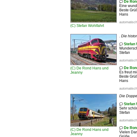
De Ron

Eine wunde
Beste Grü
Hans
automatisch
(C)
Stefan Wohlfahrt
. Die hist
Stefan 

Wundersc
Stefan
automatisch
De Ron
(C)
De Rond Hans und

Es freut m
Jeanny
Beste Grü
Hans
automatisch
Die Doppel
Stefan 

Sehr schö
Stefan
automatisch
De Ron

(C)
De Rond Hans und
Vielen Dan
Jeanny
Grüße