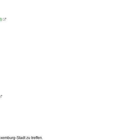
d)


xemburg-Stadt zu treffen.