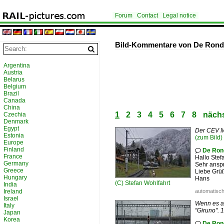
Forum
Contact
Legal notice
Bild-Kommentare von De Rond
Argentina
Austria
Belarus
Belgium
Brazil
Canada
China
1
2
3
4
5
6
7
8
nächs
Czechia
Denmark
Egypt
Der CEV MV
Estonia
(zum Bild)
Europe
Finland
De Ron

France
Hallo Stef
Germany
Sehr anspr
Greece
Liebe Grü
Hungary
Hans
(C)
Stefan Wohlfahrt
India
Ireland
automatisch
Israel
Wenn es am
Italy
"Giruno". 
Japan
Korea
De Ron
