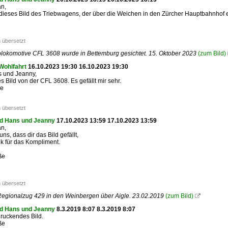
an,
t dieses Bild des Triebwagens, der über die Weichen in den Zürcher Hauptbahnhof ei
 übersetzt
olokomotive CFL 3608 wurde in Bettemburg gesichtet. 15. Oktober 2023
(zum Bild)
Wohlfahrt
16.10.2023 19:30 16.10.2023 19:30
s und Jeanny,
s Bild von der CFL 3608. Es gefällt mir sehr.
ße
 übersetzt
d Hans und Jeanny
17.10.2023 13:59 17.10.2023 13:59
an,
uns, dass dir das Bild gefällt,
k für das Kompliment.
ße
 übersetzt
egionalzug 429 in den Weinbergen über Aigle. 23.02.2019
(zum Bild)

d Hans und Jeanny
8.3.2019 8:07 8.3.2019 8:07
ruckendes Bild.
ße