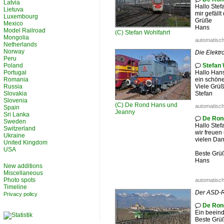
Latvia
Hallo Stef
Lietuva
mir gefäll
Luxembourg
Grüße
Mexico
Hans
Model Railroad
(C)
Stefan Wohlfahrt
Mongolia
automatisch
Netherlands
Norway
Die Elektr
Peru
Poland
Stefan 

Portugal
Hallo Han
Romania
ein schöne
Russia
Viele Grü
Slovakia
Stefan
Slovenia
(C)
De Rond Hans und
automatisch
Spain
Jeanny
Sri Lanka
De Ron

Sweden
Hallo Stef
Switzerland
wir freuen 
Ukraine
vielen Dan
United Kingdom
USA
Beste Grü
Hans
New additions
Miscellaneous
Photo spots
automatisch
Timeline
Der ASD-R
Privacy policy
De Ron

Ein beeind
Beste Grü