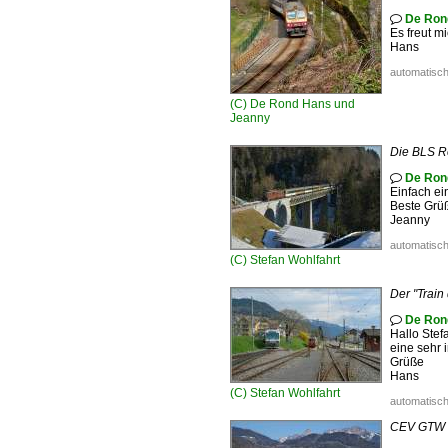
De Ron

Es freut mi
Hans
automatisch
(C)
De Rond Hans und
Jeanny
Die BLS Re
De Ron

Einfach ei
Beste Grü
Jeanny
automatisch
(C)
Stefan Wohlfahrt
Der "Train
De Ron

Hallo Stef
eine sehr 
Grüße
Hans
(C)
Stefan Wohlfahrt
automatisch
CEV GTW B