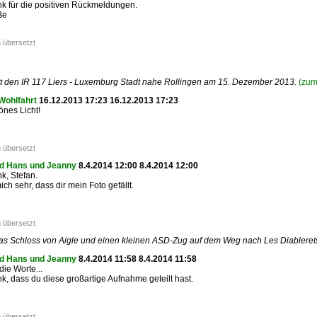
k für die positiven Rückmeldungen.
ße
 übersetzt
rt den IR 117 Liers - Luxemburg Stadt nahe Rollingen am 15. Dezember 2013.
(zum
Wohlfahrt
16.12.2013 17:23 16.12.2013 17:23
nes Licht!
 übersetzt
d Hans und Jeanny
8.4.2014 12:00 8.4.2014 12:00
k, Stefan.
ich sehr, dass dir mein Foto gefällt.
 übersetzt
das Schloss von Aigle und einen kleinen ASD-Zug auf dem Weg nach Les Diableret
d Hans und Jeanny
8.4.2014 11:58 8.4.2014 11:58
die Worte...
k, dass du diese großartige Aufnahme geteilt hast.
 übersetzt