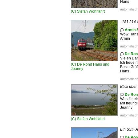
Hans
automatisch
(C)
Stefan Wohlfahrt
. 181 214-
Armin 

Wow Hans, 
Armin
automatisch
De Ron

Vielen Dan
Ich freue m
(C)
De Rond Hans und
Beste Grü
Jeanny
Hans
automatisch
Blick über
De Ron

Was für ei
Mit freund
Jeanny
automatisch
(C)
Stefan Wohlfahrt
Ein SSIF A
De Ron
