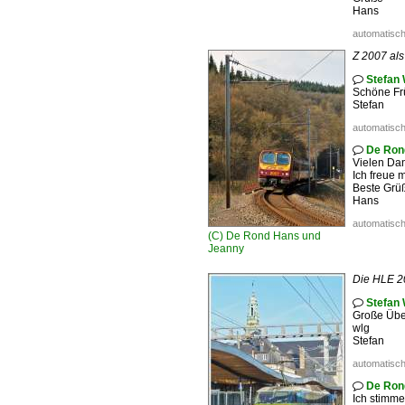
Hans
automatisch
Z 2007 als
Stefan 

Schöne Frü
Stefan
automatisch
De Ron

Vielen Dan
Ich freue 
Beste Grü
Hans
automatisch
(C)
De Rond Hans und
Jeanny
Die HLE 2
Stefan 

Große Übe
wlg
Stefan
automatisch
De Ron

Ich stimme