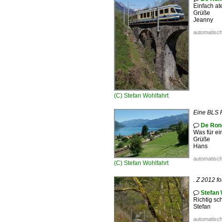
Einfach a
Grüße
Jeanny
automatisch
(C)
Stefan Wohlfahrt
Eine BLS 
De Ron

Was für ei
Grüße
Hans
automatisch
(C)
Stefan Wohlfahrt
. Z 2012 f
Stefan 

Richtig sc
Stefan
automatisch