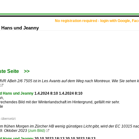
No registration required - login with Google, Fa
 Hans und Jeanny
te Seite
>>
R ABeh 2/6 7505 ist in Les Avants auf dem Weg nach Montreux. Wie Sie sehen kön

d Hans und Jeanny
1.4.2024 8:10 1.4.2024 8:10
an,
echendes Bild mit der Winterlandschaft im Hintergrund, gefällt mir sehr.
ße
 übersetzt
 frühen Morgen im Zürcher HB wenig günstiges Licht gibt, wird der EC 10315 na
19. Oktober 2023
(zum Bild)

d Hans und Jeanny
20.10.2023 18:13 20.10.2023 18:13