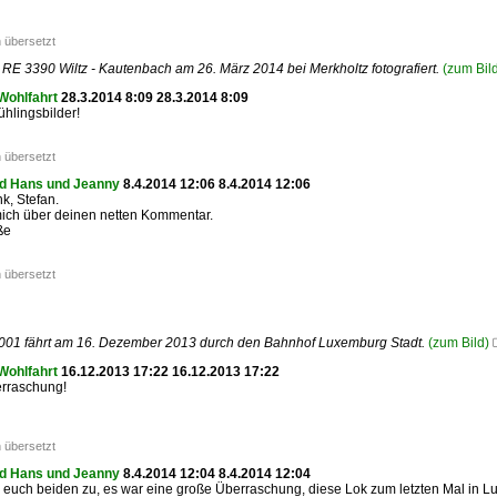
 übersetzt
 RE 3390 Wiltz - Kautenbach am 26. März 2014 bei Merkholtz fotografiert.
(zum Bil
Wohlfahrt
28.3.2014 8:09 28.3.2014 8:09
hlingsbilder!
 übersetzt
d Hans und Jeanny
8.4.2014 12:06 8.4.2014 12:06
k, Stefan.
mich über deinen netten Kommentar.
ße
 übersetzt
001 fährt am 16. Dezember 2013 durch den Bahnhof Luxemburg Stadt.
(zum Bild)
Wohlfahrt
16.12.2013 17:22 16.12.2013 17:22
rraschung!
 übersetzt
d Hans und Jeanny
8.4.2014 12:04 8.4.2014 12:04
 euch beiden zu, es war eine große Überraschung, diese Lok zum letzten Mal in Lu