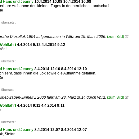
d Hans und Jeanny
10.4.2014 10:08 10.4.2014 10:08
rbare Aufnahme des kleinen Zuges in der herrlichen Landschaft.
ße
 übersetzt
orische Diesellok 1604 aufgenommen in Wiltz am 19. März 2006.
(zum Bild)

Wohlfahrt
4.4.2014 9:12 4.4.2014 9:12
hön!
 übersetzt
d Hans und Jeanny
8.4.2014 12:10 8.4.2014 12:10
ich sehr, dass Ihnen die Lok sowie die Aufnahme gefallen.
ße
 übersetzt
triebwagen-Einheit Z 2000 fährt am 28. März 2014 durch Wiltz.
(zum Bild)

Wohlfahrt
4.4.2014 9:11 4.4.2014 9:11
n.
 übersetzt
d Hans und Jeanny
8.4.2014 12:07 8.4.2014 12:07
k, Stefan.