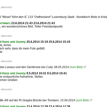
 übersetzt
8 "Mosel" führt den IC 133 "Ostfriesland" Luxemburg Stadt - Norddeich Mole in Ko
Schwarz
23.6.2014 21:43 23.6.2014 21:43
ein wunderschönes Bild. Toller Fotostandpunkt.
 übersetzt
d Hans und Jeanny
25.6.2014 15:19 25.6.2014 15:19
k, Armin.
ich sehr, dass dir mein Foto gefällt.
ße
 übersetzt
 das Lavaux und den Genfersee bei Cully. 08.05.2014
(zum Bild)

d Hans und Jeanny
9.5.2014 10:41 9.5.2014 10:41
ne erstaunliche Aufnahme, Stefan.
lichen Grüßen
 übersetzt
Be 4/6 auf der Ri Graglia Brücke bei Trontano. 15.04.2014
(zum Bild)

d Hans und Jeanny
23.4.2014 12:39 23.4.2014 12:39