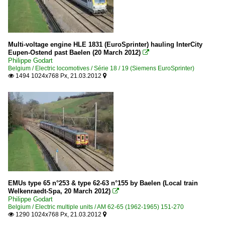
Multi-voltage engine HLE 1831 (EuroSprinter) hauling InterCity
Eupen-Ostend past Baelen (20 March 2012)

Philippe Godart
Belgium / Electric locomotives / Série 18 / 19 (Siemens EuroSprinter)
1494 1024x768 Px, 21.03.2012


EMUs type 65 n°253 & type 62-63 n°155 by Baelen (Local train
Welkenraedt-Spa, 20 March 2012)

Philippe Godart
Belgium / Electric multiple units / AM 62-65 (1962-1965) 151-270
1290 1024x768 Px, 21.03.2012

