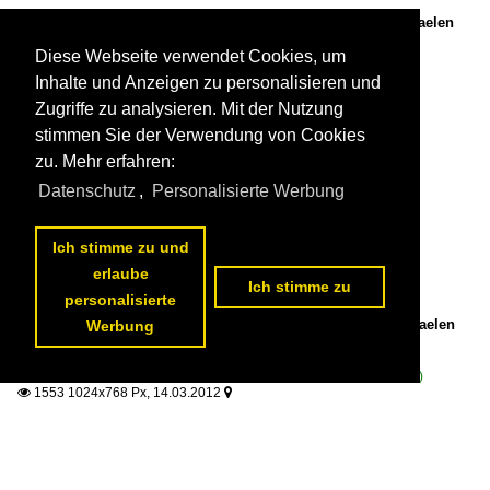
L train to Spa-Géronstère taken from the new bridge near Baelen
(14 March 2012)

Diese Webseite verwendet Cookies, um
Philippe Godart
Belgium / Electric multiple units / AM 80 (Break)
Inhalte und Anzeigen zu personalisieren und
1211 1024x768 Px, 14.03.2012


Zugriffe zu analysieren. Mit der Nutzung
stimmen Sie der Verwendung von Cookies
zu. Mehr erfahren:
Datenschutz
,
Personalisierte Werbung
Ich stimme zu und
erlaube
Ich stimme zu
personalisierte
InterCity A Eupen-Ostend taken from the new bridge near Baelen
Werbung
on 14th March 2012.

Philippe Godart
Belgium / Electric locomotives / Série 18 / 19 (Siemens EuroSprinter)
1553 1024x768 Px, 14.03.2012

