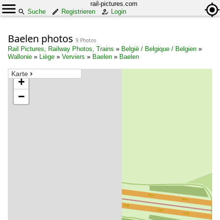
rail-pictures.com
Suche
Registrieren
Login
Baelen photos
9 Photos
Rail Pictures, Railway Photos, Trains
»
België / Belgique / Belgien
»
Wallonie
»
Liège
»
Verviers
»
Baelen
»
Baelen
Karte
+
−