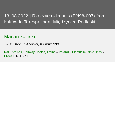
13.
08.2022 | Rzeczyca - Impuls (EN98-007) from
Łuków to Terespol near Międzyrzec Podlaski.
Marcin Łosicki
16.08.2022, 593 Views, 0 Comments
Rail Pictures, Railway Photos, Trains
»
Poland
»
Electric multiple units
»
EN98
»
ID 47261