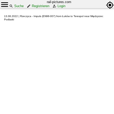
rail-pictures.com
Suche
Registrieren
Login
13.08.2022 | Rzeczyca - Impuls (EN98-007) from Łuków to Terespol near Międzyrzec
Podlaski