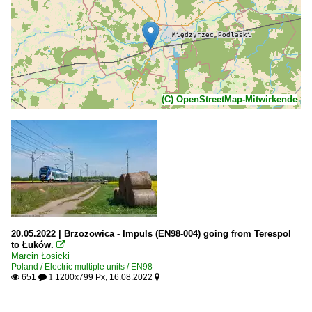
(C) OpenStreetMap-Mitwirkende
20.05.2022 | Brzozowica - Impuls (EN98-004) going from Terespol
to Łuków.

Marcin Łosicki
Poland / Electric multiple units / EN98
651
1200x799 Px, 16.08.2022

 1
