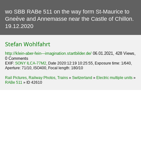
wo SBB RABe 511 on the way form St-Maurice to
Gneève and Annemasse near the Castle of Chillon.
19.12.2020
Stefan Wohlfahrt
http://klein-aber-fein---imagination.startbilder.de/
06.01.2021, 428 Views,
0 Comments
EXIF:
SONY ILCA-77M2
, Date 2020:12:19 10:25:55, Exposure time: 1/640,
Aperture: 71/10, ISO400, Focal length: 180/10
Rail Pictures, Railway Photos, Trains
»
Switzerland
»
Electric multiple units
»
RABe 511
»
ID 42610