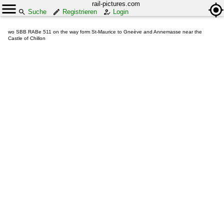
rail-pictures.com
Suche
Registrieren
Login
wo SBB RABe 511 on the way form St-Maurice to Gneève and Annemasse near the
Castle of Chillon