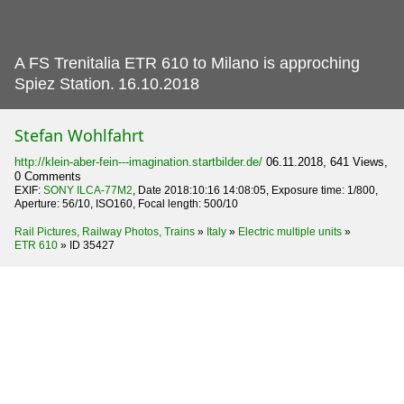
A FS Trenitalia ETR 610 to Milano is approching
Spiez Station.
16.10.2018
Stefan Wohlfahrt
http://klein-aber-fein---imagination.startbilder.de/
06.11.2018, 641 Views,
0 Comments
EXIF:
SONY ILCA-77M2
, Date 2018:10:16 14:08:05, Exposure time: 1/800,
Aperture: 56/10, ISO160, Focal length: 500/10
Rail Pictures, Railway Photos, Trains
»
Italy
»
Electric multiple units
»
ETR 610
»
ID 35427