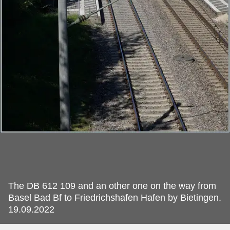
The DB 612 109 and an other one on the way from
Basel Bad Bf to Friedrichshafen Hafen by Bietingen.
19.09.2022