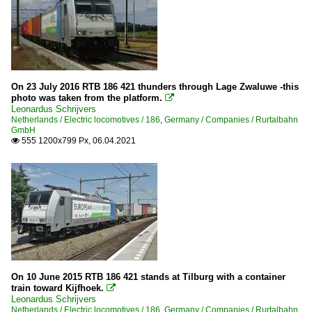
On 23 July 2016 RTB 186 421 thunders through Lage Zwaluwe -this
photo was taken from the platform.

Leonardus Schrijvers
Netherlands / Electric locomotives / 186
,
Germany / Companies / Rurtalbahn
GmbH
555 1200x799 Px, 06.04.2021

On 10 June 2015 RTB 186 421 stands at Tilburg with a container
train toward Kijfhoek.

Leonardus Schrijvers
Netherlands / Electric locomotives / 186
,
Germany / Companies / Rurtalbahn