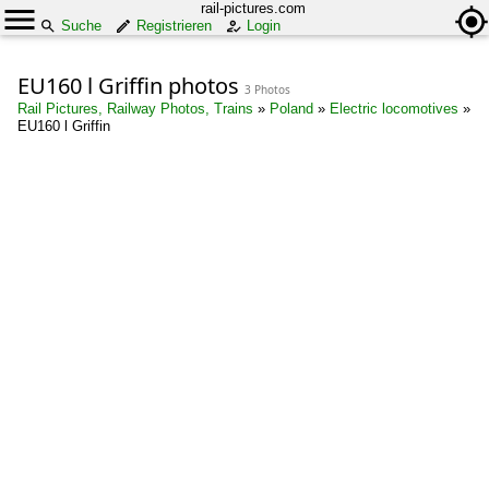
rail-pictures.com
Suche
Registrieren
Login
EU160 l Griffin photos
3 Photos
Rail Pictures, Railway Photos, Trains
»
Poland
»
Electric locomotives
»
EU160 l Griffin