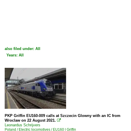
also filed under: All
Years: All
×
×
All categories
All years
2020
2021
2024
PKP Griffin EU160-009 calls at Szczecin Glowny with an IC from
Wroclaw on 22 August 2021.

Leonardus Schrijvers
Poland / Electric locomotives / EU160 l Griffin