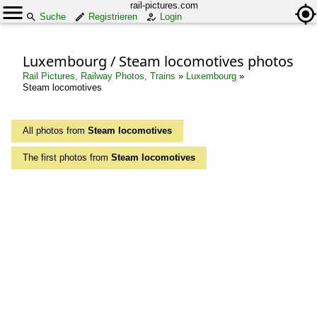
rail-pictures.com
Suche
Registrieren
Login
Luxembourg / Steam locomotives photos
Rail Pictures, Railway Photos, Trains
»
Luxembourg
»
Steam locomotives
All photos from
Steam locomotives
The first photos from
Steam locomotives