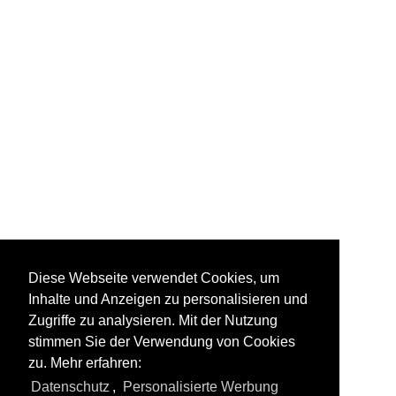
5519
Diese Webseite verwendet Cookies, um
Inhalte und Anzeigen zu personalisieren und
Zugriffe zu analysieren. Mit der Nutzung
stimmen Sie der Verwendung von Cookies
zu. Mehr erfahren:
All photos from
Steam locomotives
Datenschutz
,
Personalisierte Werbung