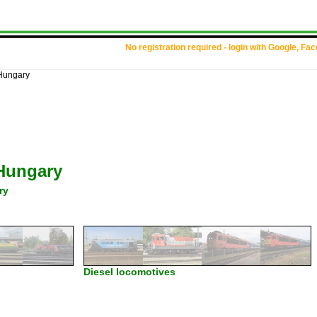
No registration required - login with Google, Fa
Hungary
Hungary
ry
Diesel locomotives