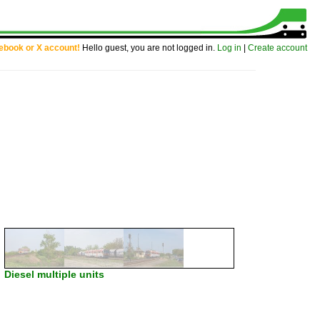
cebook or X account!
Hello guest, you are not logged in.
Log in
|
Create account
Diesel multiple units