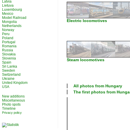
Latvia
Lietuva
Luxembourg
Mexico
Model Railroad
Electric locomotives
Mongolia
Netherlands
Norway
Peru
Poland
Portugal
Romania
Russia
Slovakia
Slovenia
Steam locomotives
Spain
Sri Lanka
Sweden
Switzerland
Ukraine
United Kingdom
All photos from
Hungary
USA
The first photos from
Hunga
New additions
Miscellaneous
Photo spots
Timeline
Privacy policy