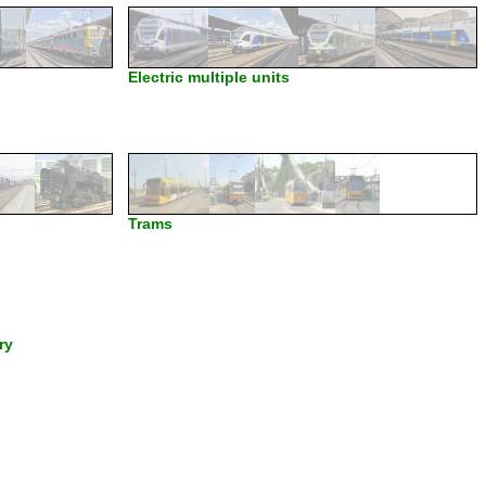
Electric multiple units
Trams
ry