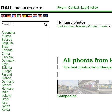
Forum
Contact
Legal notice
Hungary photos
Rail Pictures, Railway Photos, Trains
»
Argentina
Austria
Belarus
Belgium
Brazil
Canada
China
Czechia
All photos from
Denmark
Egypt
The first photos from
Hunga
Estonia
Europe
Finland
France
Germany
Greece
Hungary
India
Ireland
Companies
Israel
Italy
Japan
Korea