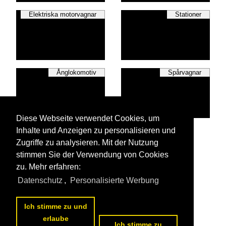
Elektriska motorvagnar
Stationer
Ånglokomotiv
Spårvagnar
Diese Webseite verwendet Cookies, um
Inhalte und Anzeigen zu personalisieren und
Vagnar
Zugriffe zu analysieren. Mit der Nutzung
stimmen Sie der Verwendung von Cookies
zu. Mehr erfahren:
Datenschutz
,
Personalisierte Werbung
Alla foton från
Ungern
De första foton från
Ungern
Ich stimme zu und
erlaube
Ich stimme zu