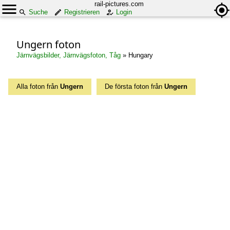
rail-pictures.com
Suche
Registrieren
Login
Ungern foton
Järnvägsbilder, Järnvägsfoton, Tåg
»
Hungary
Alla foton från
Ungern
De första foton från
Ungern