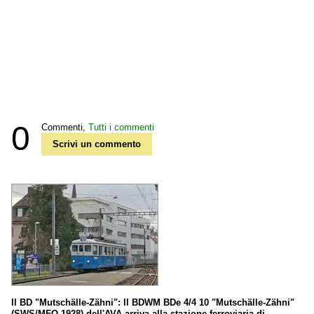
0
Commenti,
Tutti i commenti
Scrivi un commento
Il BD "Mutschälle-Zähni": Il BDWM BDe 4/4 10 "Mutschälle-Zähni"
(SWS/MFO 1928) dell'AVA arriva alla stazione ferroviaria di