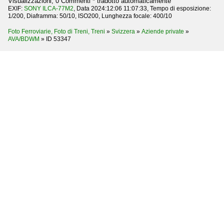
Visualizzazioni, 0 Commenti * tradotto automaticamente
EXIF:
SONY ILCA-77M2
, Data 2024:12:06 11:07:33, Tempo di esposizione:
1/200, Diaframma: 50/10, ISO200, Lunghezza focale: 400/10
Foto Ferroviarie, Foto di Treni, Treni
»
Svizzera
»
Aziende private
»
AVA/BDWM
»
ID 53347