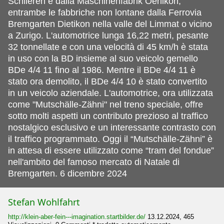
Schlieren e dalla Maschinenfabrik Oerlikon,
entrambe le fabbriche non lontane dalla Ferrovia
Bremgarten Dietikon nella valle del Limmat o vicino
a Zurigo. L'automotrice lunga 16,22 metri, pesante
32 tonnellate e con una velocità di 45 km/h è stata
in uso con la BD insieme al suo veicolo gemello
BDe 4/4 11 fino al 1986. Mentre il BDe 4/4 11 è
stato ora demolito, il BDe 4/4 10 è stato convertito
in un veicolo aziendale. L'automotrice, ora utilizzata
come "Mutschälle-Zähni" nel treno speciale, offre
sotto molti aspetti un contributo prezioso al traffico
nostalgico esclusivo e un interessante contrasto con
il traffico programmato. Oggi il “Mutschälle-Zähni” è
in attesa di essere utilizzato come “tram del fondue”
nell'ambito del famoso mercato di Natale di
Bremgarten. 6 dicembre 2024
Stefan Wohlfahrt
http://klein-aber-fein---imagination.startbilder.de/
13.12.2024, 465