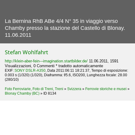
La Bernina RhB ABe 4/4 N° 35 in viaggio verso
Chamby presso la stazione del Castello di Blonay.
11.06.2011
Stefan Wohlfahrt
http://klein-aber-fein---imagination.startbilder.de/
11.06.2011, 1591
Visualizzazioni, 0 Commenti * tradotto automaticamente
EXIF:
SONY DSLR-A350
, Data 2011:06:11 18:21:37, Tempo di esposizione:
0.003 s (1/320) (1/320), Diaframma: f/5.6, ISO200, Lunghezza focale: 28.00
(280/10)
Foto Ferroviarie, Foto di Treni, Treni
»
Svizzera
»
Ferrovie storiche e musei
»
Blonay Chamby (BC)
»
ID 8134