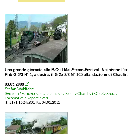
Una grande giornata alla B-C: il Mai-Steam-Festival. A sinistra: l'ex
Rhb G 3/3 N° 1, a destra: il G 2x 2/2 N° 105 alla stazione di Chaulin.
03.05.2008

Stefan Wohlfahrt
Svizzera / Ferrovie storiche e musei / Blonay Chamby (BC)
,
Svizzera /
Locomotive a vapore / Vari
1171 1024x801 Px, 04.01.2011
