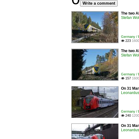
Write a comment
The two A
Stefan Woh
Germany / El
223
1600

The two A
Stefan Woh
Germany / El
157
1600

On 31 Marc
Leonardus 
Germany / El
240
1200

On 31 Marc
Leonardus 