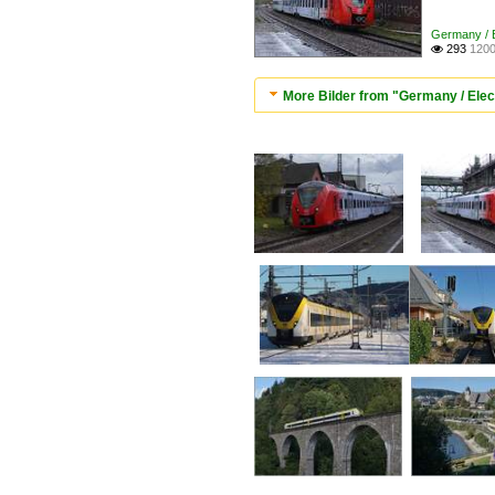
Germany / El
293
1200

More Bilder from "Germany / Elect