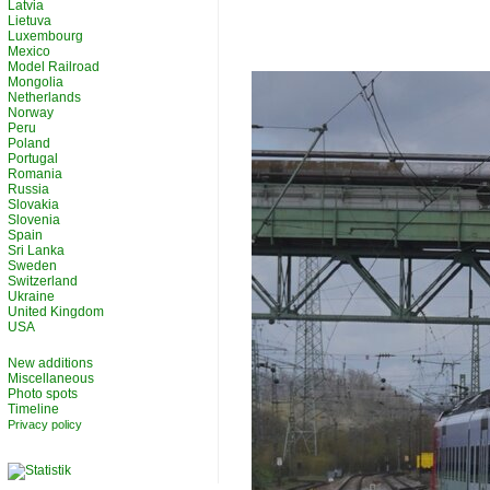
Latvia
Lietuva
Luxembourg
Mexico
Model Railroad
Mongolia
Netherlands
Norway
Peru
Poland
Portugal
Romania
Russia
Slovakia
Slovenia
Spain
Sri Lanka
Sweden
Switzerland
Ukraine
United Kingdom
USA
New additions
Miscellaneous
Photo spots
Timeline
Privacy policy