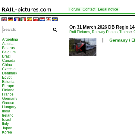
Forum
Contact
Legal notice
On 31 March 2026 DB Regio 1440
Rail Pictures, Railway Photos, Trains
»
Argentina
Germany / El
Austria
Belarus
Belgium
Brazil
Canada
China
Czechia
Denmark
Egypt
Estonia
Europe
Finland
France
Germany
Greece
Hungary
India
Ireland
Israel
Italy
Japan
Korea