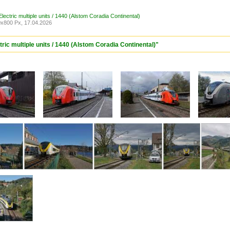
ectric multiple units / 1440 (Alstom Coradia Continental)
x800 Px, 17.04.2026
ric multiple units / 1440 (Alstom Coradia Continental)"