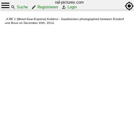
rail-pictures.com
Suche
Registrieren
Login
. A RE 1 (Mosel-Saar-Express) Koblenz - Saarbrücken photographed between Ensdorf
und Bous on December 20th, 2014.