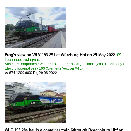
Frog's view on WLV 193 251 at Würzburg Hbf on 25 May 2022.

Leonardus Schrijvers
Austria / Companies / Wiener Lokalbahnen Cargo GmbH (WLC)
,
Germany /
Electric locomotives / 193 (Siemens Vectron X4E)
674 1200x800 Px, 29.06.2022

WLC 193 284 hauls a container train 6through Regensburg Hbf on