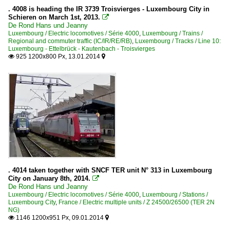
. 4008 is heading the IR 3739 Troisvierges - Luxembourg City in
Schieren on March 1st, 2013.

De Rond Hans und Jeanny
Luxembourg / Electric locomotives / Série 4000
,
Luxembourg / Trains /
Regional and commuter traffic (IC/IR/RE/RB)
,
Luxembourg / Tracks / Line 10:
Luxembourg - Ettelbrück - Kautenbach - Troisvierges
925 1200x800 Px, 13.01.2014


. 4014 taken together with SNCF TER unit N° 313 in Luxembourg
City on January 8th, 2014.

De Rond Hans und Jeanny
Luxembourg / Electric locomotives / Série 4000
,
Luxembourg / Stations /
Luxembourg City
,
France / Electric multiple units / Z 24500/26500 (TER 2N
NG)
1146 1200x951 Px, 09.01.2014

