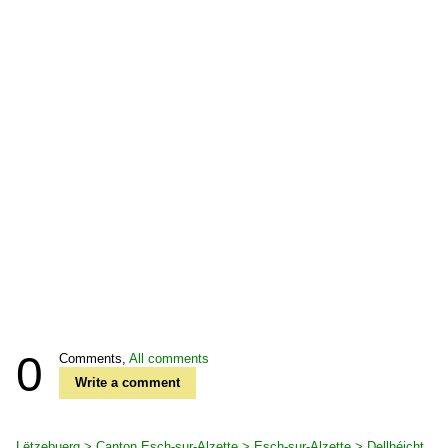
0
Comments,
All comments
Write a comment
Lëtzebuerg > Canton Esch-sur-Alzette > Esch-sur-Alzette > Dellhéicht